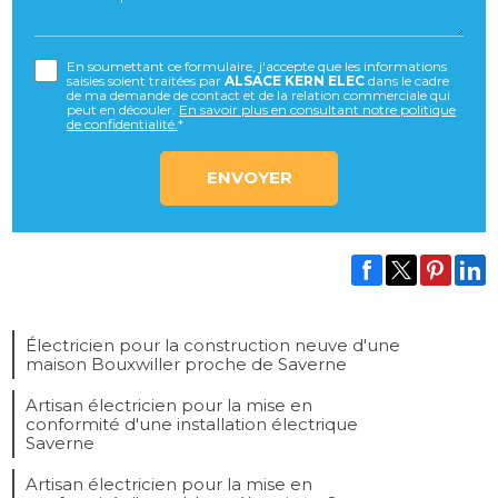
En soumettant ce formulaire, j'accepte que les informations
saisies soient traitées par
ALSACE KERN ELEC
dans le cadre
de ma demande de contact et de la relation commerciale qui
peut en découler.
En savoir plus en consultant notre politique
de confidentialité.
*
Électricien pour la construction neuve d'une
maison Bouxwiller proche de Saverne
Artisan électricien pour la mise en
conformité d'une installation électrique
Saverne
Artisan électricien pour la mise en