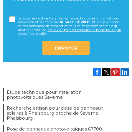
En soumettant ce formulaire, j'accepte que les informations
saisies soient traitées par
ALSACE KERN ELEC
dans le cadre
de ma demande de contact et de la relation commerciale qui
peut en découler.
En savoir plus en consultant notre politique
de confidentialité.
*
Étude technique pour installation
photovoltaiques Saverne
Recherche artisan pour pose de panneaux
solaires à Phalsbourg proche de Saverne
Phalsbourg
Pose de panneaux photovoltaïques 67700